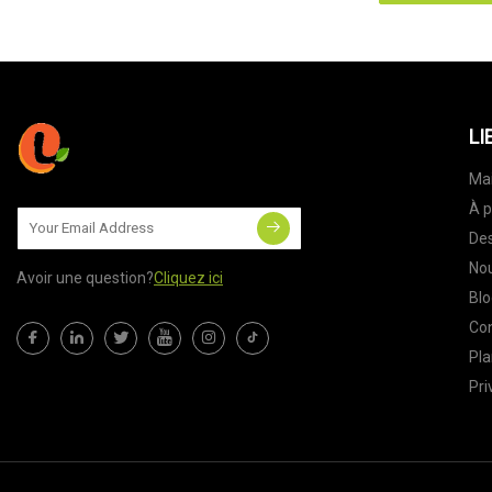
LI
Ma
À p
Des
Nou
Avoir une question?
Cliquez ici
Blo
Co
Pla
Pri