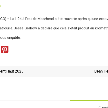
3
 – La I-94 à l'est de Moorhead a été rouverte après qu'une excava
trouille. Jesse Grabow a déclaré que cela s'était produit au kilomètre
sous enquête.
ent:
Haut 2023
Bean He
une exca