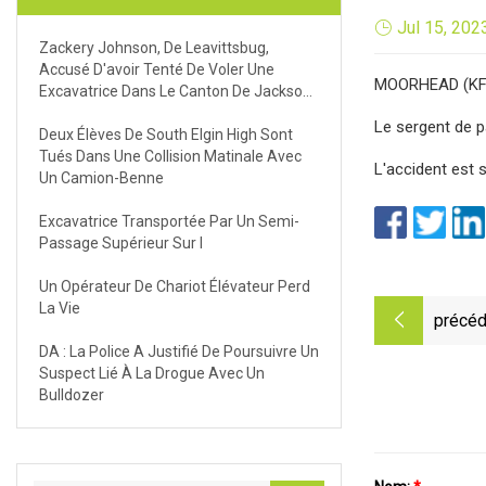
Jul 15, 202
Zackery Johnson, De Leavittsbug,
Accusé D'avoir Tenté De Voler Une
MOORHEAD (KFGO)
Excavatrice Dans Le Canton De Jackson,
Ohio
Le sergent de pa
Deux Élèves De South Elgin High Sont
Tués Dans Une Collision Matinale Avec
L'accident est 
Un Camion-Benne
Excavatrice Transportée Par Un Semi-
Passage Supérieur Sur I
Un Opérateur De Chariot Élévateur Perd
La Vie
précéd
DA : La Police A Justifié De Poursuivre Un
Suspect Lié À La Drogue Avec Un
Bulldozer