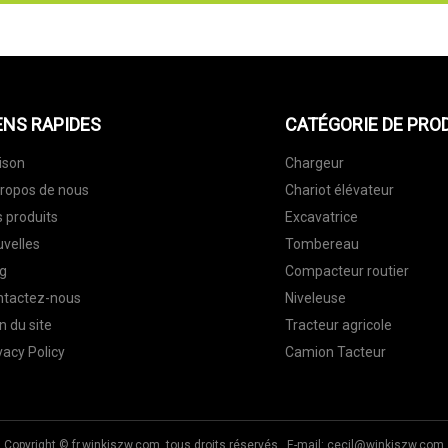
ENS RAPIDES
CATÉGORIE DE PRO
ison
Chargeur
ropos de nous
Chariot élévateur
 produits
Excavatrice
velles
Tombereau
g
Compacteur routier
ntactez-nous
Niveleuse
n du site
Tracteur agricole
vacy Policy
Camion Tacteur
Copyright © fr.wjnkjszw.com, tous droits réservés. E-mail:
cecil@wjnkjszw.com