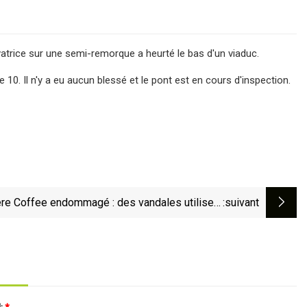
trice sur une semi-remorque a heurté le bas d'un viaduc.
 10. Il n'y a eu aucun blessé et le pont est en cours d'inspection.
re Coffee endommagé : des vandales utilisent
:suivant
vatrice volée pour endommager l'allée du café
de Missouri City