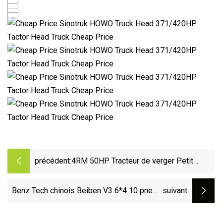
précédent:
4RM 50HP Tracteur de verger Petit
tracteur agricole à quatre roues Tracteur
de jardin Tracteur de marche Mini tracteur
Benz Tech chinois Beiben V3 6*4 10 pneus
:suivant
pour machines agricoles Machine
420HP Rhd LHD LNG camion-remorque
Es5048g CE
tracteur principal