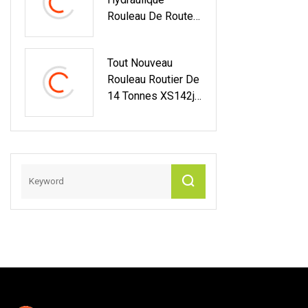
Rouleau De Route
D'asphalte De
Compacteur De
Tout Nouveau
Machine De
Rouleau Routier De
Rouleau De Route
14 Tonnes XS142j
De 1 Tonne Fyl
XS143j