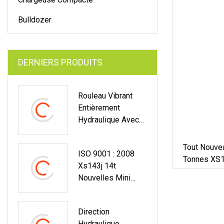
Bulldozer
DERNIERS PRODUITS
Rouleau Vibrant
Entièrement
Hydraulique Avec
Pneus
Pneumatiques
Tout Nouve
ISO 9001 : 2008
Tonnes XS1
Xs143j 14t
Nouvelles Mini
Machines De
Compactage À
Direction
Rouleaux Routiers
Hydraulique