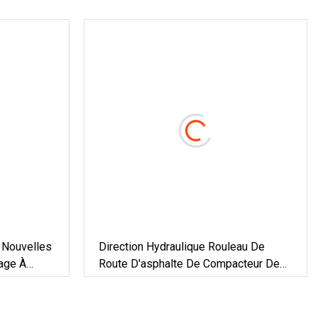
 Nouvelles
Direction Hydraulique Rouleau De
age À
Route D'asphalte De Compacteur De
Machine De Rouleau De Route De 1
Tonne Fyl