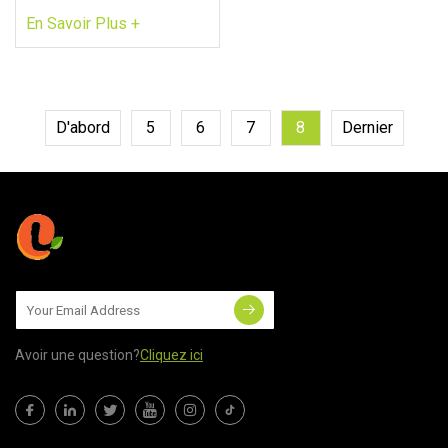
En Savoir Plus +
D'abord
5
6
7
8
Dernier
Avoir une question?
Cliquez ici