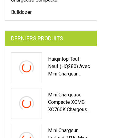
Bulldozer
DERNIERS PRODUITS
Haiqintop Tout
Neuf (HQ280) Avec
Mini Chargeur
Approuvé CE
Mini Chargeuse
Compacte XCMG
XC760K Chargeuse
Multifonction
XC740K Prix De La
Mini Chargeur
Chargeuse
Forload Zl16, Mini