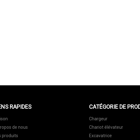
ENS RAPIDES
CATÉGORIE DE PRO
ison
Chargeur
ropos de nous
Chariot élévateur
 produits
Excavatrice