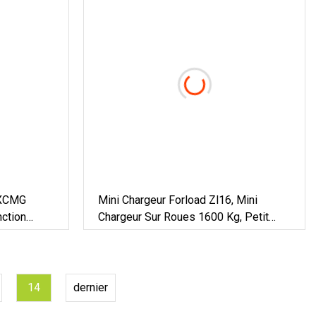
 XCMG
Mini Chargeur Forload Zl16, Mini
ction
Chargeur Sur Roues 1600 Kg, Petit
use
Chargeur Sur Pneus 1,8 Tonnes Avec
Moteur Euro5 Et Moteur EPA4
14
dernier