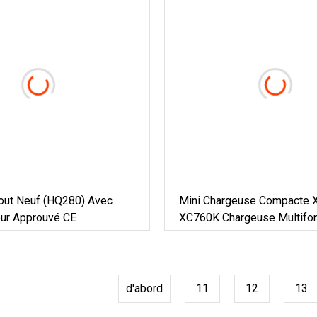
Tout Neuf (HQ280) Avec
Mini Chargeuse Compacte
eur Approuvé CE
XC760K Chargeuse Multifon
XC740K Prix De La Charge
Compacte
d'abord
11
12
13