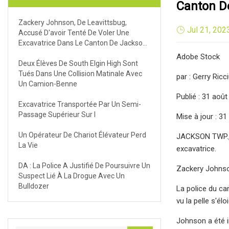
Canton D
Zackery Johnson, De Leavittsbug,
Jul 21, 202
Accusé D'avoir Tenté De Voler Une
Excavatrice Dans Le Canton De Jackson,
Ohio
Adobe Stock
Deux Élèves De South Elgin High Sont
Tués Dans Une Collision Matinale Avec
par : Gerry Ricci
Un Camion-Benne
Publié : 31 aoû
Excavatrice Transportée Par Un Semi-
Passage Supérieur Sur I
Mise à jour : 3
Un Opérateur De Chariot Élévateur Perd
JACKSON TWP., 
La Vie
excavatrice.
DA : La Police A Justifié De Poursuivre Un
Zackery Johnson
Suspect Lié À La Drogue Avec Un
Bulldozer
La police du ca
vu la pelle s'élo
Johnson a été i