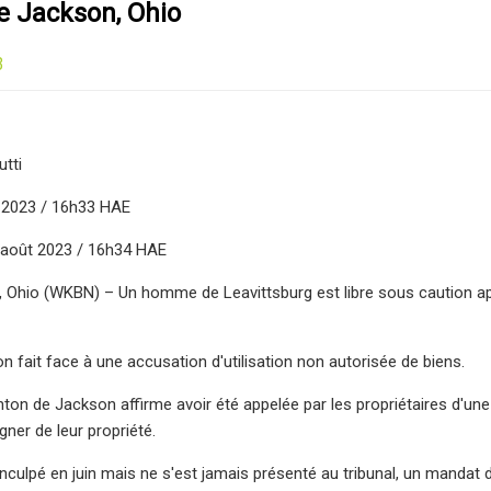
e Jackson, Ohio
3
utti
t 2023 / 16h33 HAE
1 août 2023 / 16h34 HAE
Ohio (WKBN) – Un homme de Leavittsburg est libre sous caution aprè
 fait face à une accusation d'utilisation non autorisée de biens.
nton de Jackson affirme avoir été appelée par les propriétaires d'une
igner de leur propriété.
nculpé en juin mais ne s'est jamais présenté au tribunal, un mandat d