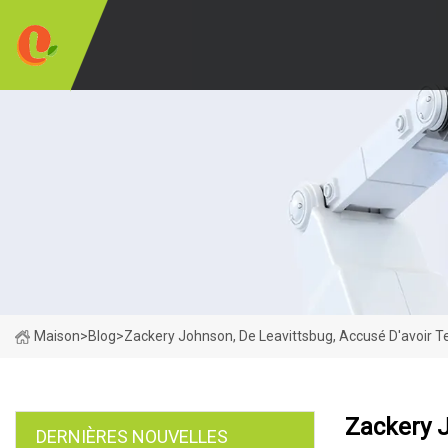
Maison
>
Blog
>
Zackery Johnson, De Leavittsbug, Accusé D'avoir T
Zackery J
DERNIÈRES NOUVELLES