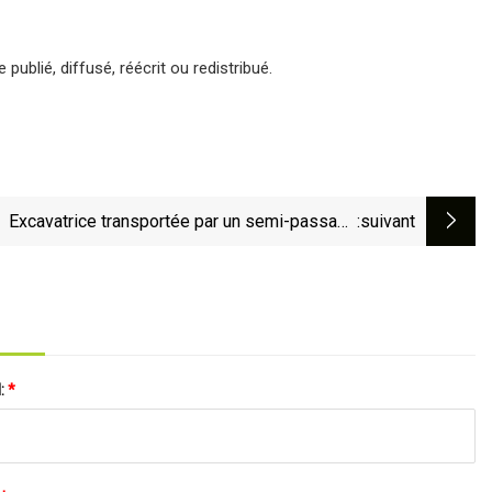
ublié, diffusé, réécrit ou redistribué.
Excavatrice transportée par un semi-passage
:suivant
supérieur sur I
l:
*