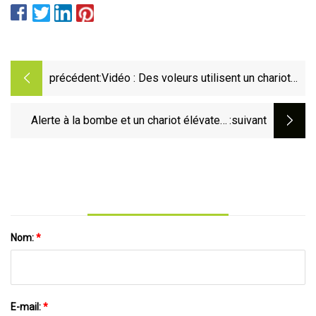
précédent:
Vidéo : Des voleurs utilisent un chariot
élévateur pour voler un guichet
automatique à Sacramento, l'escapade
Alerte à la bombe et un chariot élévateur
:suivant
tourne mal
s'est déchaîné dans WL ce week-end
Nom:
*
E-mail:
*