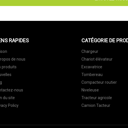
ENS RAPIDES
CATÉGORIE DE PRO
ison
Chargeur
ropos de nous
Chariot élévateur
 produits
Excavatrice
velles
Tombereau
g
Compacteur routier
ntactez-nous
Niveleuse
n du site
Tracteur agricole
vacy Policy
Camion Tacteur