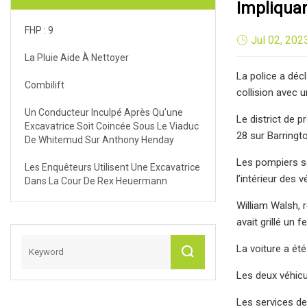
Impliquan
FHP : 9
Jul 02, 202
La Pluie Aide À Nettoyer
La police a déc
Combilift
collision avec u
Un Conducteur Inculpé Après Qu'une
Le district de p
Excavatrice Soit Coincée Sous Le Viaduc
28 sur Barringt
De Whitemud Sur Anthony Henday
Les pompiers so
Les Enquêteurs Utilisent Une Excavatrice
l’intérieur des v
Dans La Cour De Rex Heuermann
William Walsh, 
avait grillé un f
La voiture a ét
Les deux véhicul
Les services de 