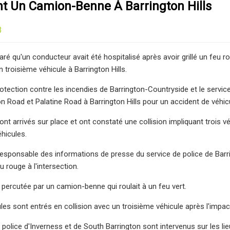
t Un Camion-Benne À Barrington Hills
3
laré qu'un conducteur avait été hospitalisé après avoir grillé un feu 
n troisième véhicule à Barrington Hills.
rotection contre les incendies de Barrington-Countryside et le servic
on Road et Palatine Road à Barrington Hills pour un accident de véhic
nt arrivés sur place et ont constaté une collision impliquant trois 
éhicules.
responsable des informations de presse du service de police de Barrin
eu rouge à l'intersection.
é percutée par un camion-benne qui roulait à un feu vert.
es sont entrés en collision avec un troisième véhicule après l'impact 
police d'Inverness et de South Barrington sont intervenus sur les lie