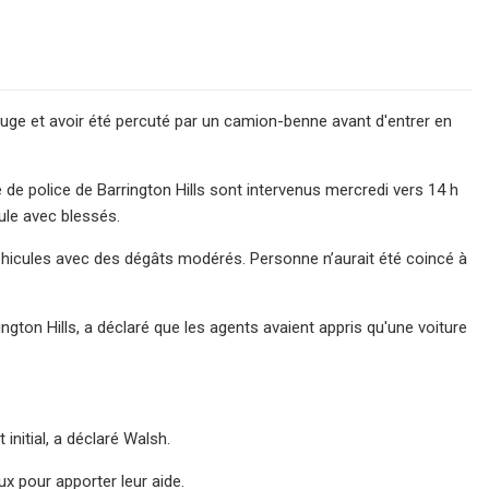
rouge et avoir été percuté par un camion-benne avant d'entrer en
e de police de Barrington Hills sont intervenus mercredi vers 14 h
ule avec blessés.
véhicules avec des dégâts modérés. Personne n’aurait été coincé à
gton Hills, a déclaré que les agents avaient appris qu'une voiture
initial, a déclaré Walsh.
ux pour apporter leur aide.