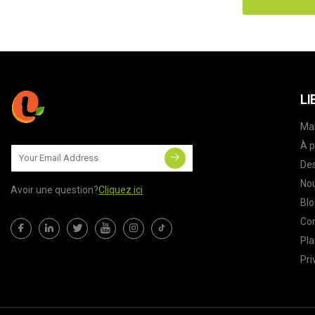
LI
Ma
À p
Des
Nou
Avoir une question?
Cliquez ici
Blo
Co
Pla
Pri