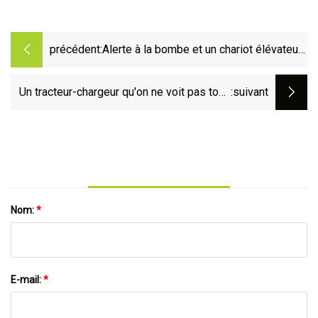
précédent:
Alerte à la bombe et un chariot élévateur
s'est déchaîné dans WL ce week-end
Un tracteur-chargeur qu'on ne voit pas tous
:suivant
les jours
Nom:
*
E-mail:
*