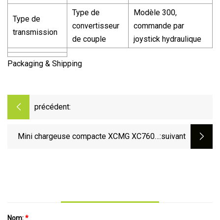
Type de
Modèle 300,
Type de
convertisseur
commande par
transmission
de couple
joystick hydraulique
Packaging & Shipping
précédent:
Mini chargeuse compacte XCMG XC760K
:suivant
Chargeuse multifonction XC740K Prix de la
chargeuse compacte
Nom:
*