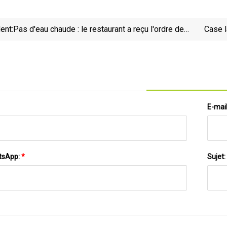
ent:
Pas d'eau chaude : le restaurant a reçu l'ordre de
Case l
fermer ; 1 autre inspection échouée ; 50 trouvés
satisfaisants
E-mai
tsApp:
*
Sujet: