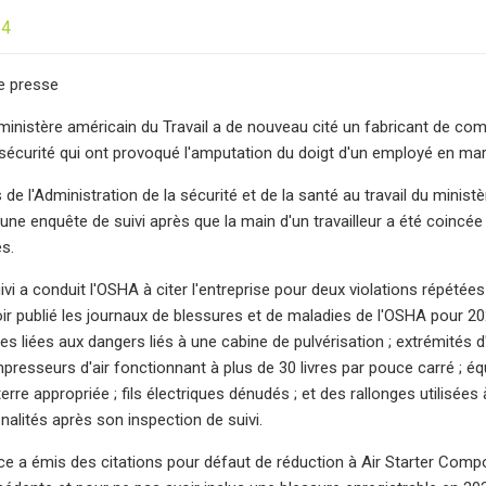
24
 presse
ministère américain du Travail a de nouveau cité un fabricant de co
 sécurité qui ont provoqué l'amputation du doigt d'un employé en ma
 de l'Administration de la sécurité et de la santé au travail du mini
'une enquête de suivi après que la main d'un travailleur a été coincé
es.
ivi a conduit l'OSHA à citer l'entreprise pour deux violations répétée
ir publié les journaux de blessures et de maladies de l'OSHA pour 2
ves liées aux dangers liés à une cabine de pulvérisation ; extrémités 
presseurs d'air fonctionnant à plus de 30 livres par pouce carré ; éq
terre appropriée ; fils électriques dénudés ; et des rallonges utilisé
nalités après son inspection de suivi.
nce a émis des citations pour défaut de réduction à Air Starter Compo