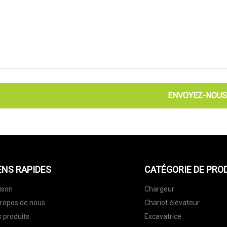
ENVOYEZ-NOUS
ENS RAPIDES
CATÉGORIE DE PRO
ison
Chargeur
ropos de nous
Chariot élévateur
 produits
Excavatrice