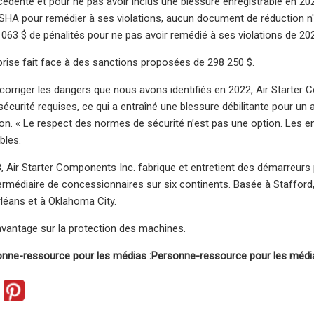
écédente et pour ne pas avoir inclus une blessure enregistrable en 20
SHA pour remédier à ses violations, aucun document de réduction n'a 
 063 $ de pénalités pour ne pas avoir remédié à ses violations de 20
reprise fait face à des sanctions proposées de 298 250 $.
 corriger les dangers que nous avons identifiés en 2022, Air Starter
écurité requises, ce qui a entraîné une blessure débilitante pour un au
n. « Le respect des normes de sécurité n’est pas une option. Les e
bles.
, Air Starter Components Inc.
fabrique et entretient des démarreur
termédiaire de concessionnaires sur six continents. Basée à Stafford
rléans et à Oklahoma City.
vantage sur la protection des machines.
nne-ressource pour les médias :
Personne-ressource pour les média