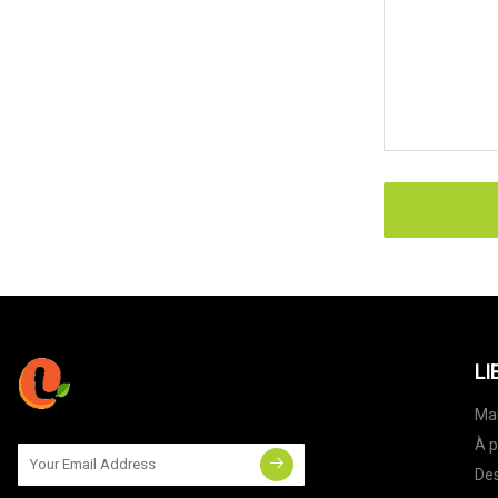
LI
Ma
À p
Des