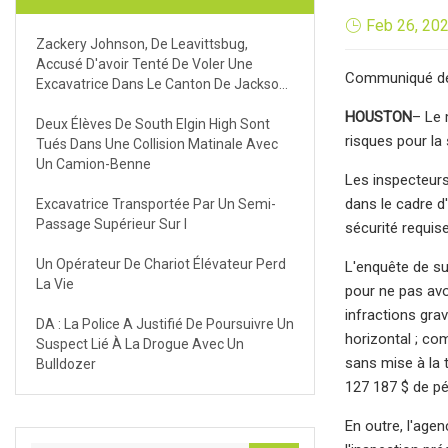
Feb 26, 20
Zackery Johnson, De Leavittsbug,
Accusé D'avoir Tenté De Voler Une
Communiqué de
Excavatrice Dans Le Canton De Jackson,
Ohio
HOUSTON
– Le 
Deux Élèves De South Elgin High Sont
risques pour la
Tués Dans Une Collision Matinale Avec
Un Camion-Benne
Les inspecteurs
dans le cadre d
Excavatrice Transportée Par Un Semi-
Passage Supérieur Sur I
sécurité requis
Un Opérateur De Chariot Élévateur Perd
L'enquête de su
La Vie
pour ne pas avo
infractions gra
DA : La Police A Justifié De Poursuivre Un
horizontal ; com
Suspect Lié À La Drogue Avec Un
sans mise à la 
Bulldozer
127 187 $ de pé
En outre, l'age