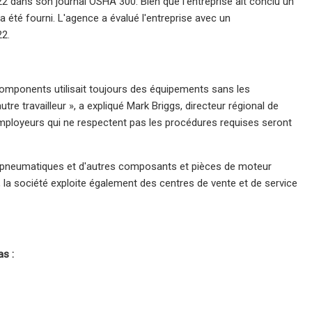
22 dans son journal OSHA 300. Bien que l'entreprise ait conclu un
été fourni. L'agence a évalué l'entreprise avec un
22.
 Components utilisait toujours des équipements sans les
tre travailleur », a expliqué Mark Briggs, directeur régional de
mployeurs qui ne respectent pas les procédures requises seront
s pneumatiques et d'autres composants et pièces de moteur
, la société exploite également des centres de vente et de service
s :