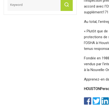
l'inspection pr
accord avec l'O
supplément
171
Au total, l'ent
« Plutôt que de
protections de s
l'OSHA à Housto
tenus responsa
Fondée en 1988
vendus par l'in
à la Nouvelle-O
Apprenez-en da
HOUSTON
Perso