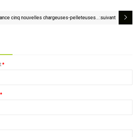
ance cinq nouvelles chargeuses-pelleteuses à
:suivant
ConExpo
l:
*
*