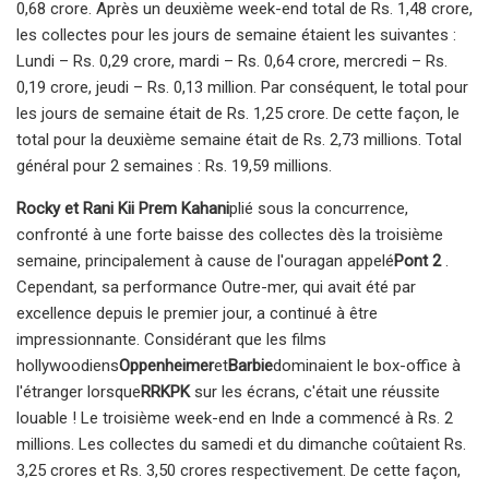
0,68 crore. Après un deuxième week-end total de Rs. 1,48 crore,
les collectes pour les jours de semaine étaient les suivantes :
Lundi – Rs. 0,29 crore, mardi – Rs. 0,64 crore, mercredi – Rs.
0,19 crore, jeudi – Rs. 0,13 million. Par conséquent, le total pour
les jours de semaine était de Rs. 1,25 crore. De cette façon, le
total pour la deuxième semaine était de Rs. 2,73 millions. Total
général pour 2 semaines : Rs. 19,59 millions.
Rocky et Rani Kii Prem Kahani
plié sous la concurrence,
confronté à une forte baisse des collectes dès la troisième
semaine, principalement à cause de l'ouragan appelé
Pont 2
.
Cependant, sa performance Outre-mer, qui avait été par
excellence depuis le premier jour, a continué à être
impressionnante. Considérant que les films
hollywoodiens
Oppenheimer
et
Barbie
dominaient le box-office à
l'étranger lorsque
RRKPK
sur les écrans, c'était une réussite
louable ! Le troisième week-end en Inde a commencé à Rs. 2
millions. Les collectes du samedi et du dimanche coûtaient Rs.
3,25 crores et Rs. 3,50 crores respectivement. De cette façon,