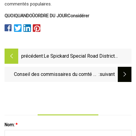
commentés populaires.
QUOI
QUAND
OÙ
ORDRE DU JOUR
Considérer
précédent:
Le Spickard Special Road District
acceptera les offres sur une variété
d'équipements
Conseil des commissaires du comté de
:suivant
Muskogee — Coup d'œil
Nom:
*