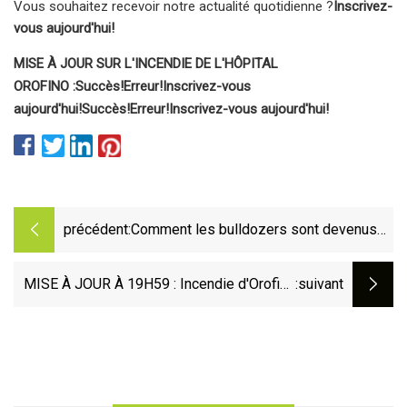
Vous souhaitez recevoir notre actualité quotidienne ?
Inscrivez-
vous aujourd'hui!
MISE À JOUR SUR L'INCENDIE DE L'HÔPITAL
OROFINO :
Succès!
Erreur!
Inscrivez-vous
aujourd'hui!
Succès!
Erreur!
Inscrivez-vous aujourd'hui!
précédent:
Comment les bulldozers sont devenus
un symbole d’anti
MISE À JOUR À 19H59 : Incendie d'Orofino
:suivant
entouré d'une ligne de bulldozer mais
considéré comme contenu à 0 %