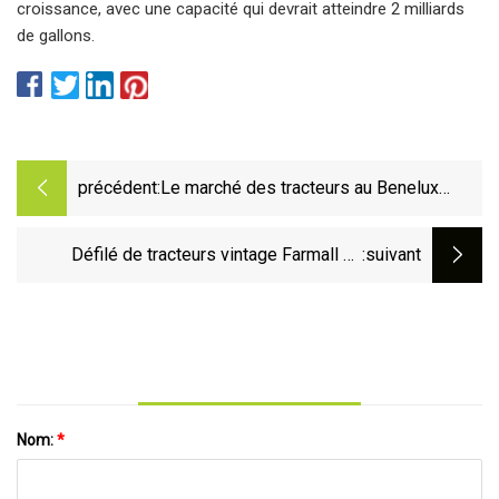
croissance, avec une capacité qui devrait atteindre 2 milliards
de gallons.
précédent:
Le marché des tracteurs au Benelux
devrait croître à un TCAC de 2,96 % à
partir de 2022
Défilé de tracteurs vintage Farmall en
:suivant
direction de Decatur
Nom:
*