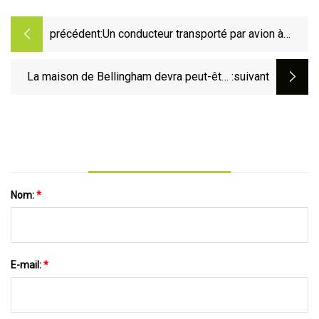
précédent:
Un conducteur transporté par avion à
l'hôpital alors qu'il utilisait un tracteur
La maison de Bellingham devra peut-être
:suivant
être démolie après un tracteur
Nom:
*
E-mail:
*