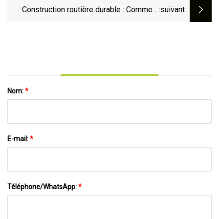
deux ordonnances de dépenses et le
Construction routière durable : Comment
:suivant
refinancement des équipements
pouvons-nous transformer nos
infrastructures de transport ?
Nom:
*
E-mail:
*
Téléphone/WhatsApp:
*