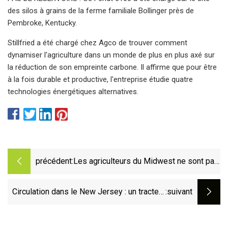
des silos à grains de la ferme familiale Bollinger près de
Pembroke, Kentucky.
Stillfried a été chargé chez Agco de trouver comment
dynamiser l'agriculture dans un monde de plus en plus axé sur
la réduction de son empreinte carbone. Il affirme que pour être
à la fois durable et productive, l'entreprise étudie quatre
technologies énergétiques alternatives.
précédent:
Les agriculteurs du Midwest ne sont pas
autorisés à réparer leurs propres
tracteurs. Et beaucoup ont raison
Circulation dans le New Jersey : un tracteur
:suivant
renversé renverse des citrons sur
l'autoroute à Mahwah