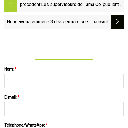
précédent:
Les superviseurs de Tama Co. publient
une nouvelle carte non officielle du
district
Nous avons emmené 8 des derniers pneus
:suivant
de route au laboratoire pour tester la
résistance au roulement
Nom:
*
E-mail:
*
Téléphone/WhatsApp:
*