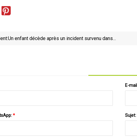
ent:
Un enfant décède après un incident survenu dans
l'atelier automobile familial de la Rive-Sud
E-mai
tsApp:
*
Sujet: