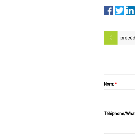
précéd
Nom:
*
Téléphone/Wha