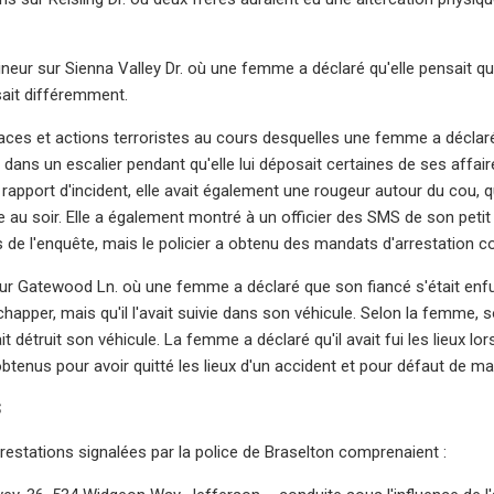
ineur sur Sienna Valley Dr. où une femme a déclaré qu'elle pensait que 
ssait différemment.
ces et actions terroristes au cours desquelles une femme a déclaré que
née dans un escalier pendant qu'elle lui déposait certaines de ses aff
e rapport d'incident, elle avait également une rougeur autour du cou, 
lle au soir. Elle a également montré à un officier des SMS de son petit a
rs de l'enquête, mais le policier a obtenu des mandats d'arrestation con
 sur Gatewood Ln. où une femme a déclaré que son fiancé s'était enfui à
chapper, mais qu'il l'avait suivie dans son véhicule. Selon la femme, son
it détruit son véhicule. La femme a déclaré qu'il avait fui les lieux l
enus pour avoir quitté les lieux d'un accident et pour défaut de mai
S
restations signalées par la police de Braselton comprenaient :