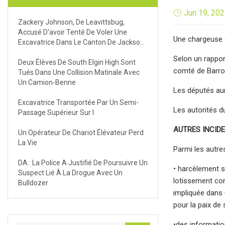
Jun 19, 20
Zackery Johnson, De Leavittsbug,
Accusé D'avoir Tenté De Voler Une
Une chargeuse c
Excavatrice Dans Le Canton De Jackson,
Ohio
Selon un rapport
Deux Élèves De South Elgin High Sont
comté de Barrow
Tués Dans Une Collision Matinale Avec
Un Camion-Benne
Les députés aura
Excavatrice Transportée Par Un Semi-
Les autorités d
Passage Supérieur Sur I
AUTRES INCID
Un Opérateur De Chariot Élévateur Perd
La Vie
Parmi les autres
DA : La Police A Justifié De Poursuivre Un
• harcèlement s
Suspect Lié À La Drogue Avec Un
lotissement conc
Bulldozer
impliquée dans 
pour la paix de s
•des information