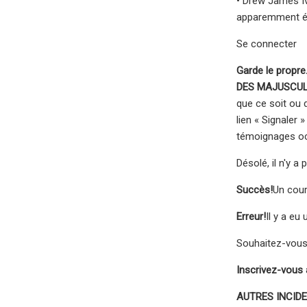
• Drew James Iv
apparemment éch
Se connecter
Garde le propre
DES MAJUSCUL
que ce soit ou 
lien « Signaler
témoignages ocul
Désolé, il n'y a
Succès!
Un cour
Erreur!
Il y a eu
Souhaitez-vous
Inscrivez-vous 
AUTRES INCID