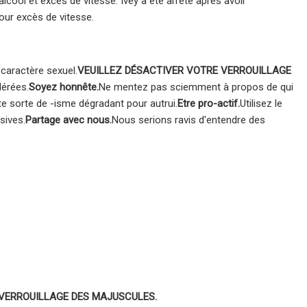
lcool et excès de vitesse. Ivey a été arrêté après avoir
our excès de vitesse.
 caractère sexuel.
VEUILLEZ DÉSACTIVER VOTRE VERROUILLAGE
lérées.
Soyez honnête.
Ne mentez pas sciemment à propos de qui
e sorte de -isme dégradant pour autrui.
Etre pro-actif.
Utilisez le
sives.
Partage avec nous.
Nous serions ravis d'entendre des
 VERROUILLAGE DES MAJUSCULES.