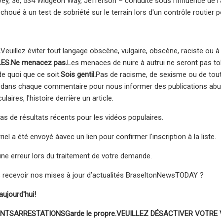
ey, 36, 534 Widgeon Way, Jefferson – conduite sous l'influence de l'a
oué à un test de sobriété sur le terrain lors d'un contrôle routier p
.
Veuillez éviter tout langage obscène, vulgaire, obscène, raciste ou à
ES.
Ne menacez pas.
Les menaces de nuire à autrui ne seront pas to
de quoi que ce soit.
Sois gentil.
Pas de racisme, de sexisme ou de tout
 » dans chaque commentaire pour nous informer des publications abu
aires, l'histoire derrière un article.
 pas de résultats récents pour les vidéos populaires.
riel a été envoyé à
avec un lien pour confirmer l'inscription à la liste.
 une erreur lors du traitement de votre demande.
 recevoir nos mises à jour d’actualités BraseltonNewsTODAY ?
aujourd'hui!
ENTS
ARRESTATIONS
Garde le propre.
VEUILLEZ DÉSACTIVER VOTRE