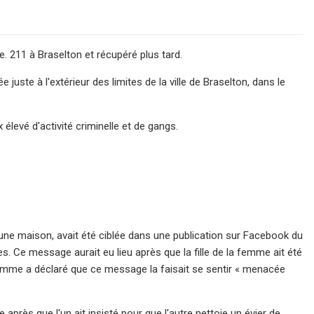
. 211 à Braselton et récupéré plus tard.
 juste à l'extérieur des limites de la ville de Braselton, dans le
élevé d'activité criminelle et de gangs.
 une maison, avait été ciblée dans une publication sur Facebook du
es. Ce message aurait eu lieu après que la fille de la femme ait été
femme a déclaré que ce message la faisait se sentir « menacée
 après que l'un ait insisté pour que l'autre nettoie un évier de