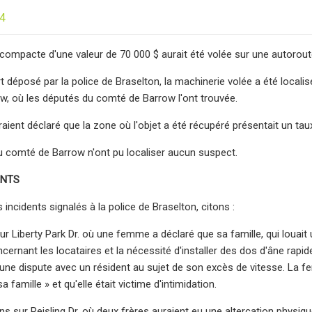
24
ompacte d'une valeur de 70 000 $ aurait été volée sur une autoroute
 déposé par la police de Braselton, la machinerie volée a été localisée
, où les députés du comté de Barrow l'ont trouvée.
ient déclaré que la zone où l'objet a été récupéré présentait un taux 
u comté de Barrow n'ont pu localiser aucun suspect.
ENTS
 incidents signalés à la police de Braselton, citons :
ur Liberty Park Dr. où une femme a déclaré que sa famille, qui louait
ernant les locataires et la nécessité d'installer des dos d'âne rapid
une dispute avec un résident au sujet de son excès de vitesse. La 
a famille » et qu'elle était victime d'intimidation.
s sur Reisling Dr. où deux frères auraient eu une altercation physique