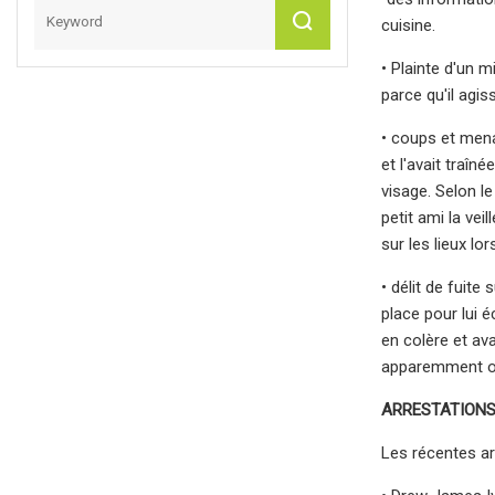
cuisine.
• Plainte d'un m
parce qu'il agi
• coups et mena
et l'avait traî
visage. Selon l
petit ami la vei
sur les lieux lo
• délit de fuite
place pour lui é
en colère et ava
apparemment obt
ARRESTATION
Les récentes ar