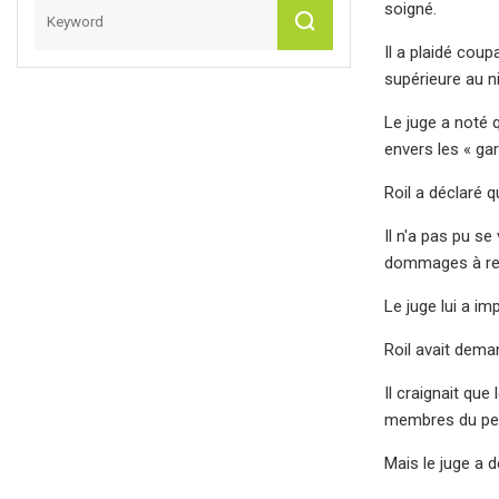
soigné.
Il a plaidé cou
supérieure au n
Le juge a noté q
envers les « ga
Roil a déclaré q
Il n'a pas pu se
dommages à rem
Le juge lui a im
Roil avait dema
Il craignait que
membres du pe
Mais le juge a d