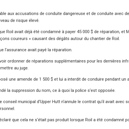
pable aux accusations de conduite dangereuse et de conduite avec 
iveau de risque élevé.
ue Roil avait déjà été condamné à payer 45 000 $ de réparation, et Mitc
rçons coureurs » causant des dégâts autour du chantier de Roil.
ue l'assurance avait payé la réparation.
 voir ordonner de réparations supplémentaires pour les dernières infra
ettre au juge.
posé une amende de 1 500 $ et lui a interdit de conduire pendant un a
ndé la suppression du nom, ce à quoi la police s'est opposée.
 le conseil municipal d'Upper Hutt n'annule le contrat qu'il avait avec 
rsonnel.
éclaré que cela ne s'était pas produit lorsque Roil a été condamné pou