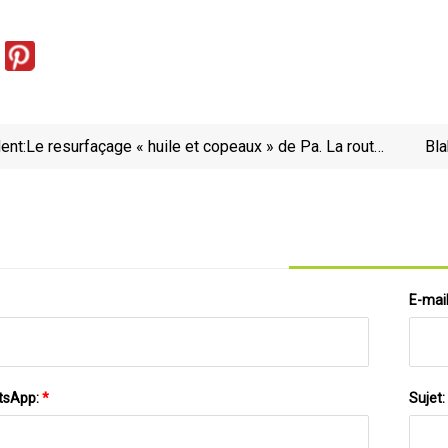
ent:
Le resurfaçage « huile et copeaux » de Pa. La route
Bla
437 suscite des inquiétudes
E-mai
tsApp:
*
Sujet: