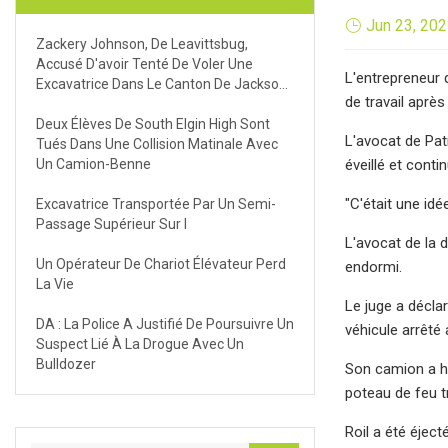
Jun 23, 20
Zackery Johnson, De Leavittsbug,
Accusé D'avoir Tenté De Voler Une
L'entrepreneur 
Excavatrice Dans Le Canton De Jackson,
de travail aprè
Ohio
Deux Élèves De South Elgin High Sont
L'avocat de Pat
Tués Dans Une Collision Matinale Avec
Un Camion-Benne
éveillé et cont
"C'était une idé
Excavatrice Transportée Par Un Semi-
Passage Supérieur Sur I
L'avocat de la d
Un Opérateur De Chariot Élévateur Perd
endormi.
La Vie
Le juge a déclar
DA : La Police A Justifié De Poursuivre Un
véhicule arrêté 
Suspect Lié À La Drogue Avec Un
Bulldozer
Son camion a he
poteau de feu tr
Roil a été éject