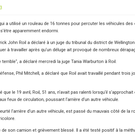
23
qui a utilisé un rouleau de 16 tonnes pour percuter les véhicules des
s s'être apparemment endormi.
rick John Roil a déclaré à un juge du tribunal du district de Wellingt
inuer à travailler après qu'un déluge ait provoqué de nombreux déra
e terrible", a déclaré mercredi la juge Tania Warburton à Roil.
éfense, Phil Mitchell, a déclaré que Roil avait travaillé pendant tro
é que le 19 avril, Roil, 51 ans, n'avait pas ralenti lorsqu'il s'approcha
aux feux de circulation, poussant l'arrière d'un autre véhicule.
urté l'arrière d'un autre véhicule, est passé du mauvais côté de la r
icolore.
é de son camion et grièvement blessé. Il a été testé positif à la méth